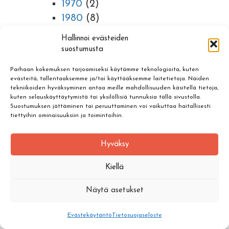
1970
(2)
1980
(8)
1990
(2)
Hallinnoi evästeiden
2000
(2)
suostumusta
2010
(1)
Parhaan kokemuksen tarjoamiseksi käytämme teknologioita, kuten
evästeitä, tallentaaksemme ja/tai käyttääksemme laitetietoja. Näiden
©Copyright Wild Tampere |
Tietosuojaseloste
|
Evästeet
tekniikoiden hyväksyminen antaa meille mahdollisuuden käsitellä tietoja,
kuten selauskäyttäytymistä tai yksilöllisiä tunnuksia tällä sivustolla.
Suostumuksen jättäminen tai peruuttaminen voi vaikuttaa haitallisesti
tiettyihin ominaisuuksiin ja toimintoihin.
Hyväksy
Kiellä
Näytä asetukset
Evästekäytäntö
Tietosuojaseloste