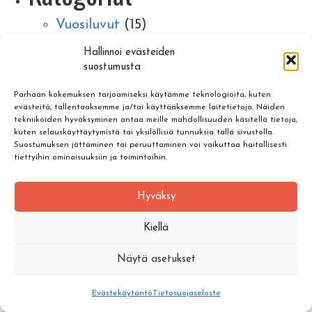
Vuosiluvut
(15)
1970
(2)
Hallinnoi evästeiden
1980
(8)
suostumusta
1990
(2)
Parhaan kokemuksen tarjoamiseksi käytämme teknologioita, kuten
2000
(2)
evästeitä, tallentaaksemme ja/tai käyttääksemme laitetietoja. Näiden
tekniikoiden hyväksyminen antaa meille mahdollisuuden käsitellä tietoja,
2010
(1)
kuten selauskäyttäytymistä tai yksilöllisiä tunnuksia tällä sivustolla.
Suostumuksen jättäminen tai peruuttaminen voi vaikuttaa haitallisesti
©Copyright Wild Tampere |
Tietosuojaseloste
|
Evästeet
tiettyihin ominaisuuksiin ja toimintoihin.
Hyväksy
Kiellä
Näytä asetukset
Evästekäytäntö
Tietosuojaseloste