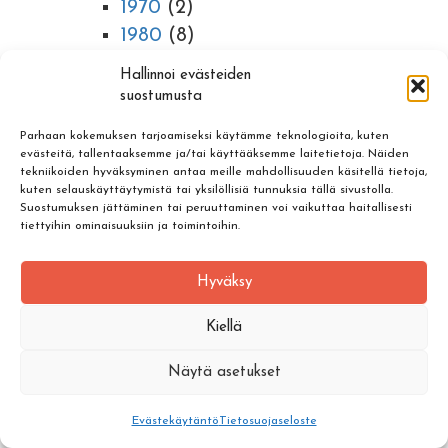
1970
(2)
1980
(8)
1990
(2)
Hallinnoi evästeiden
2000
(2)
suostumusta
2010
(1)
Parhaan kokemuksen tarjoamiseksi käytämme teknologioita, kuten
evästeitä, tallentaaksemme ja/tai käyttääksemme laitetietoja. Näiden
©Copyright Wild Tampere |
Tietosuojaseloste
|
Evästeet
tekniikoiden hyväksyminen antaa meille mahdollisuuden käsitellä tietoja,
kuten selauskäyttäytymistä tai yksilöllisiä tunnuksia tällä sivustolla.
Suostumuksen jättäminen tai peruuttaminen voi vaikuttaa haitallisesti
tiettyihin ominaisuuksiin ja toimintoihin.
Hyväksy
Kiellä
Näytä asetukset
Evästekäytäntö
Tietosuojaseloste