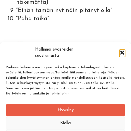
näkemättä)”
”Eihän tämän nyt näin pitänyt olla”
”Paha taika”
Hallinnoi evästeiden
suostumusta
Parhaan kokemuksen tarjoamiseksi käytämme teknologioita, kuten
evästeitä, tallentaaksemme ja/tai käyttääksemme laitetietoja. Näiden
tekniikoiden hyväksyminen antaa meille mahdollisuuden käsitellä tietoja,
kuten selauskäyttäytymistä tai yksilöllisiä tunnuksia tällä sivustolla.
Suostumuksen jättäminen tai peruuttaminen voi vaikuttaa haitallisesti
tiettyihin ominaisuuksiin ja toimintoihin.
Hyväksy
Kiellä