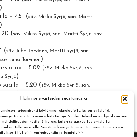
)
la – 4.51 (
säv. Mikko Syrjä, san. Martti
)
.20 (
säv. Mikko Syrjä, san. Martti Syrjä, sov.
1 (
säv. Juha Torvinen, Martti Syrjä, san.
)
sov. Juha Torvinen
arsintaa – 5.02 (
säv. Mikko Syrjä, san.
)
ko Syrjä
saalla – 5.20 (
säv. Mikko Syrjä, san.
)
ko Syrjä
Hallinnoi evästeiden suostumusta
5.37 (
säv. Mikko Syrjä, san. Martti Syrjä, sov.
emuksen tarjoamiseksi käytämme teknologioita, kuten evästeitä,
emme ja/tai käyttääksemme laitetietoja. Näiden tekniikoiden hyväksyminen
5.40 (
säv. Mikko Syrjä, san. Martti Syrjä, sov.
 mahdollisuuden käsitellä tietoja, kuten selauskäyttäytymistä tai
 tunnuksia tällä sivustolla. Suostumuksen jättäminen tai peruuttaminen voi
tallisesti tiettyihin ominaisuuksiin ja toimintoihin.