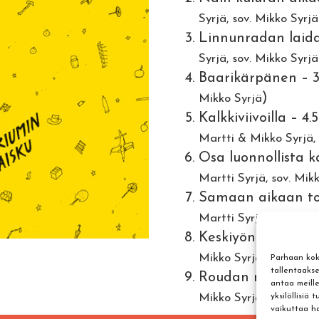
Syrjä, sov. Mikko Syrjä
Linnunradan laidal
Syrjä, sov. Mikko Syrjä
Baarikärpänen – 3
)
Mikko Syrjä
Kalkkiviivoilla – 4.5
Martti & Mikko Syrjä, 
Osa luonnollista k
Martti Syrjä, sov. Mik
Samaan aikaan toi
Martti Syrjä, sov. Mik
Keskiyön cowboy – 
)
Mikko Syrjä
Parhaan kok
tallentaaks
Roudan rutinaa – 
antaa meille
)
Mikko Syrjä
yksilöllisiä
vaikuttaa hai