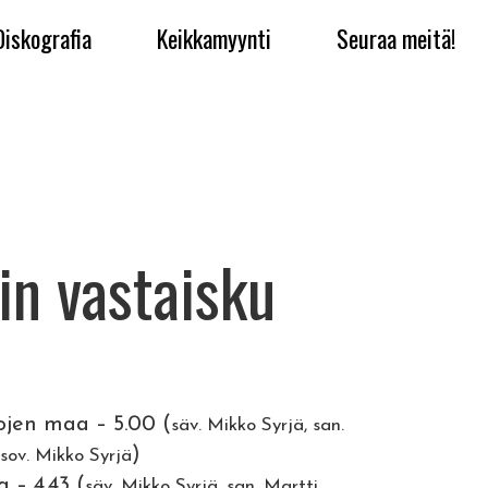
Diskografia
Keikkamyynti
Seuraa meitä!
n vastaisku
ojen maa – 5.00 (
säv. Mikko Syrjä, san.
)
sov. Mikko Syrjä
 – 4.43 (
säv. Mikko Syrjä, san. Martti