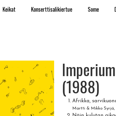
Keikat
Konserttisalikiertue
Some
Imperiumi
(1988)
Afrikka, sarvikuon
Martti & Mikko Syrjä, 
Näin kulutan aikaa